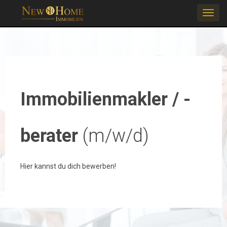
S
c
Immobilienmakler / -
h
berater
(m/w/d)
a
Hier kannst du dich bewerben!
l