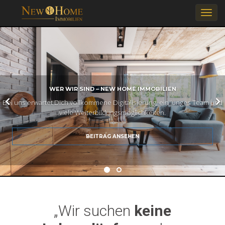
S
c
WER WIR SIND – NEW HOME IMMOBILIEN
Bei uns erwartet Dich vollkommene Digitalisierung, ein junges Team und
viele Weiterbildungsmöglichkeiten.
h
BEITRAG ANSEHEN
a
l
„Wir suchen
keine